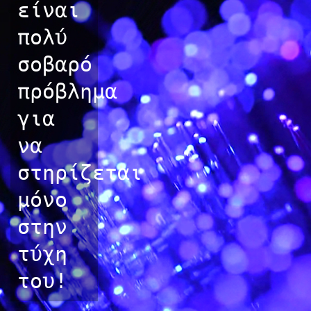
είναι
πολύ
σοβαρό
πρόβλημα
για
να
στηρίζεται
μόνο
στην
τύχη
του!